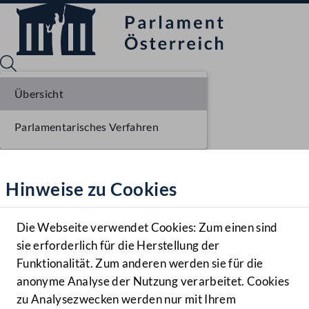
Übersicht
Parlamentarisches Verfahren
Sprache English
Mediathek
Hinweise zu Cookies
Hilfe
Benutzer
Die Webseite verwendet Cookies: Zum einen sind
Zielgruppe
sie erforderlich für die Herstellung der
Navigationsmenü öffnen
MENÜ
Funktionalität. Zum anderen werden sie für die
anonyme Analyse der Nutzung verarbeitet. Cookies
zu Analysezwecken werden nur mit Ihrem
Sprache En
Mediathek