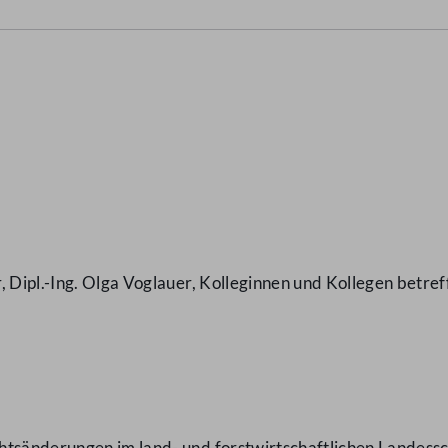
, Dipl.-Ing. Olga Voglauer, Kolleginnen und Kollegen bet
tsänderungen im land- und forstwirtschaftlichen Landessc