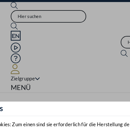
Sprache English
Mediathek
Hilfe
Benutzer
Zielgruppe
Navigationsmenü öffnen
MENÜ
s
es: Zum einen sind sie erforderlich für die Herstellung de