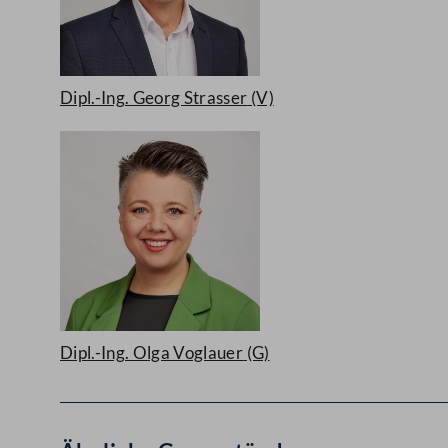
Dipl.-Ing. Georg Strasser
(V)
Dipl.-Ing. Olga Voglauer
(G)