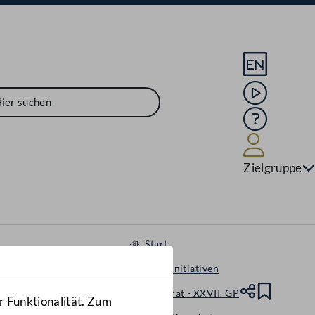
Sprache En
Mediathek
Hilfe
Benutze
Zielgruppe
Start
Gesetzesinitiativen
Nationalrat - XXVII. GP
Teile
Lesez
r Funktionalität. Zum