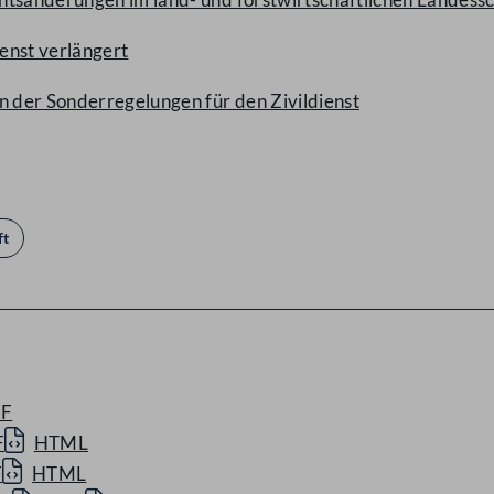
enst verlängert
 der Sonderregelungen für den Zivildienst
ft
F
F
HTML
F
HTML