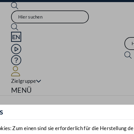
Sprache English
Mediathek
Hilfe
Benutzer
Zielgruppe
Navigationsmenü öffnen
MENÜ
s
es: Zum einen sind sie erforderlich für die Herstellung de