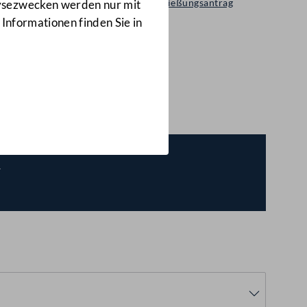
Selbständiger Entschließungsantrag
lysezwecken werden nur mit
1514/A(E)
 Informationen finden Sie in
n
(1514/A(E))
s