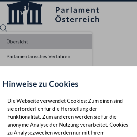
Übersicht
Parlamentarisches Verfahren
Sprache English
Mediathek
Einbringung NR
Hinweise zu Cookies
Hilfe
Ausschussberatungen NR
Benutzer
Die Webseite verwendet Cookies: Zum einen sind
Zielgruppe
sie erforderlich für die Herstellung der
Navigationsmenü öffnen
MENÜ
Funktionalität. Zum anderen werden sie für die
anonyme Analyse der Nutzung verarbeitet. Cookies
zu Analysezwecken werden nur mit Ihrem
Sprache En
Mediathek