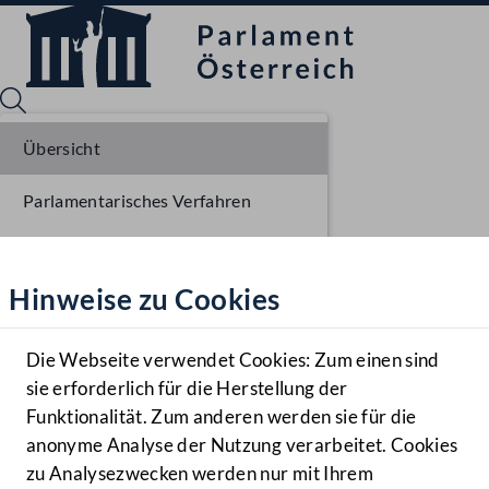
Übersicht
Parlamentarisches Verfahren
Sprache English
Mediathek
Einbringung NR
Hinweise zu Cookies
Hilfe
Ausschussberatungen NR
Benutzer
Die Webseite verwendet Cookies: Zum einen sind
Zielgruppe
sie erforderlich für die Herstellung der
Navigationsmenü öffnen
MENÜ
Funktionalität. Zum anderen werden sie für die
anonyme Analyse der Nutzung verarbeitet. Cookies
zu Analysezwecken werden nur mit Ihrem
Sprache En
Mediathek