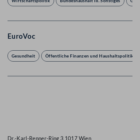
Wirtschaftspolitik
Bundeshaushalt III. Sonstiges
Gesu
EuroVoc
Gesundheit
Öffentliche Finanzen und Haushaltspolitik
Kontakt
Dr.-Karl-Renner-Ring 3 1017 Wien