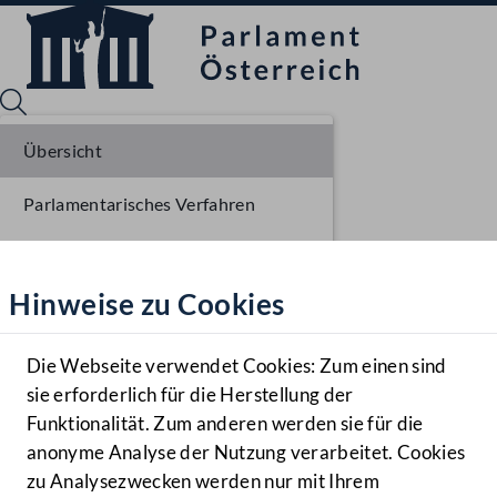
Übersicht
Parlamentarisches Verfahren
Sprache English
Mediathek
Einbringung NR
Hinweise zu Cookies
Hilfe
Ausschussberatungen NR
Benutzer
Die Webseite verwendet Cookies: Zum einen sind
Zielgruppe
sie erforderlich für die Herstellung der
Navigationsmenü öffnen
MENÜ
Funktionalität. Zum anderen werden sie für die
anonyme Analyse der Nutzung verarbeitet. Cookies
zu Analysezwecken werden nur mit Ihrem
Sprache En
Mediathek