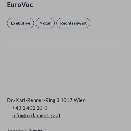
EuroVoc
Exekutive
Notar
Rechtsanwalt
Kontakt
Dr.-Karl-Renner-Ring 3 1017 Wien
+43 1 401 10-0
info@parlament.gv.at
Anreise & Zutritt