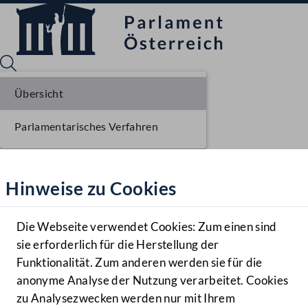
Übersicht
Parlamentarisches Verfahren
Sprache English
Mediathek
Hinweise zu Cookies
Hilfe
Benutzer
Die Webseite verwendet Cookies: Zum einen sind
Zielgruppe
sie erforderlich für die Herstellung der
Navigationsmenü öffnen
MENÜ
Funktionalität. Zum anderen werden sie für die
anonyme Analyse der Nutzung verarbeitet. Cookies
zu Analysezwecken werden nur mit Ihrem
Sprache En
Mediathek