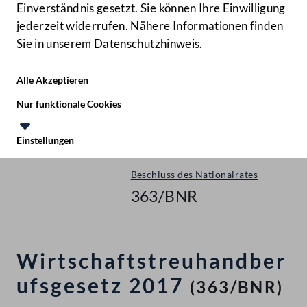
Einverständnis gesetzt. Sie können Ihre Einwilligung
jederzeit widerrufen. Nähere Informationen finden
Sie in unserem
Datenschutzhinweis
.
Hilfe
Benutze
Zielgruppe
Alle Akzeptieren
Start
Nur funktionale Cookies
Gegenstände
Einstellungen
Nationalrat - XXVII. GP
Te
Le
Beschluss des Nationalrates
363/BNR
Wirtschaftstreuhandber
ufsgesetz 2017
(363/BNR)