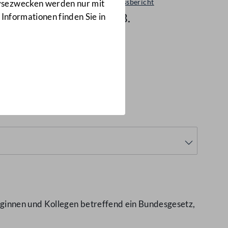
Ausschussbericht
lysezwecken werden nur mit
10 d.B.
 Informationen finden Sie in
005
(10 d.B.)
ginnen und Kollegen betreffend ein Bundesgesetz,