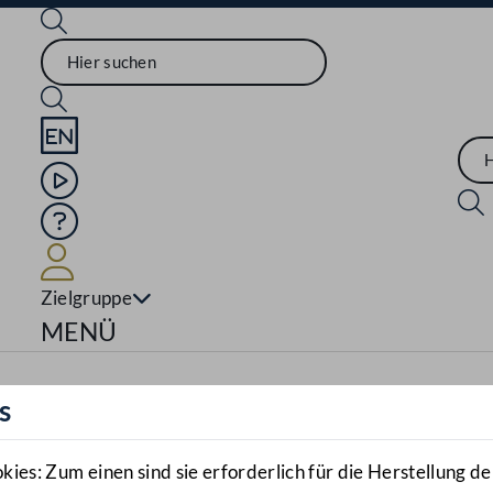
Sprache English
Mediathek
Hilfe
Benutzer
Zielgruppe
Navigationsmenü öffnen
MENÜ
s
es: Zum einen sind sie erforderlich für die Herstellung de