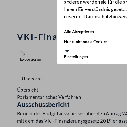
anderen werden sie für die 
Ihrem Einverständnis gesetzt.
unserem
Datenschutzhinwei
Alle Akzeptieren
VKI-Finanzierungsgeset
Nur funktionale Cookies
Einstellungen
Exportieren
Übersicht
Parlamentarisches Verfahren
Ausschussbericht
Bericht des Budgetausschusses über den Antrag 24
mit dem das VKI-Finanzierungsgesetz 2019 erlass