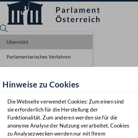
Übersicht
Parlamentarisches Verfahren
Sprache English
Mediathek
Hinweise zu Cookies
Hilfe
Benutzer
Die Webseite verwendet Cookies: Zum einen sind
Zielgruppe
sie erforderlich für die Herstellung der
Navigationsmenü öffnen
MENÜ
Funktionalität. Zum anderen werden sie für die
anonyme Analyse der Nutzung verarbeitet. Cookies
zu Analysezwecken werden nur mit Ihrem
Sprache En
Mediathek