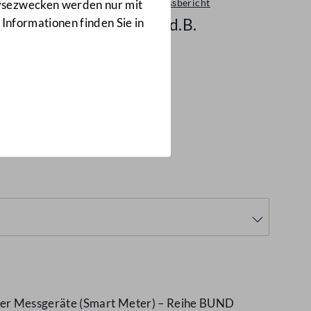
Ausschussbericht
lysezwecken werden nur mit
1324 d.B.
 Informationen finden Sie in
intelligenter
24 d.B.)
nter Messgeräte (Smart Meter) – Reihe BUND