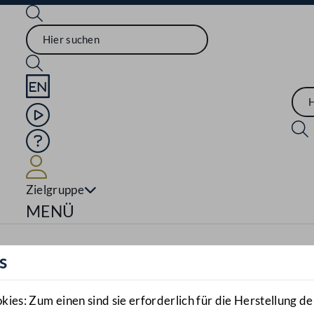
Sprache English
Mediathek
Hilfe
Benutzer
Zielgruppe
Navigationsmenü öffnen
MENÜ
s
es: Zum einen sind sie erforderlich für die Herstellung de