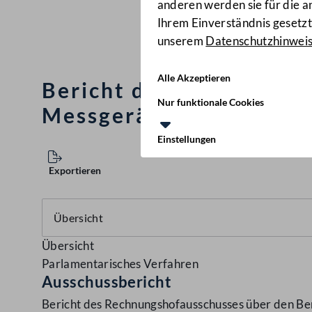
anderen werden sie für die 
Ihrem Einverständnis gesetzt.
unserem
Datenschutzhinwei
Alle Akzeptieren
Bericht des Rechnungsho
Nur funktionale Cookies
Messgeräte (Smart Met
Einstellungen
Exportieren
Übersicht
Parlamentarisches Verfahren
Ausschussbericht
Bericht des Rechnungshofausschusses über den Be