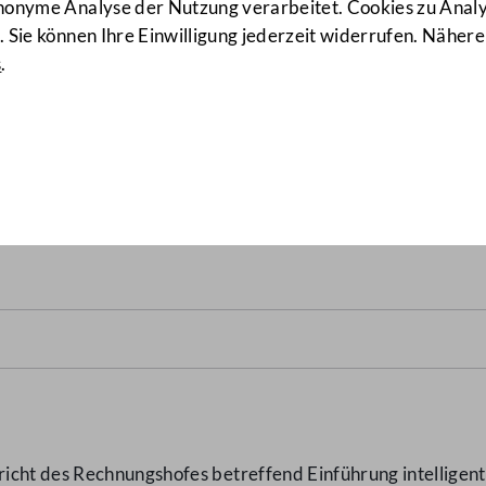
anonyme Analyse der Nutzung verarbeitet. Cookies zu Ana
 Sie können Ihre Einwilligung jederzeit widerrufen. Nähere
s
.
fes betreffend Einführung 
er) – Reihe BUND 2019/1
(13
richt des Rechnungshofes betreffend Einführung intellige