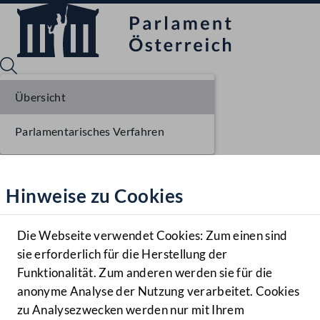
Übersicht
Parlamentarisches Verfahren
Sprache English
Mediathek
Hinweise zu Cookies
Hilfe
Benutzer
Die Webseite verwendet Cookies: Zum einen sind
Zielgruppe
sie erforderlich für die Herstellung der
Navigationsmenü öffnen
MENÜ
Funktionalität. Zum anderen werden sie für die
anonyme Analyse der Nutzung verarbeitet. Cookies
zu Analysezwecken werden nur mit Ihrem
Sprache En
Mediathek