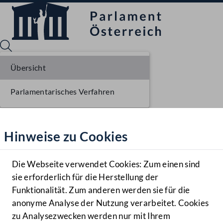
Übersicht
Parlamentarisches Verfahren
Sprache English
Mediathek
Hinweise zu Cookies
Hilfe
Benutzer
Die Webseite verwendet Cookies: Zum einen sind
Zielgruppe
sie erforderlich für die Herstellung der
Navigationsmenü öffnen
MENÜ
Funktionalität. Zum anderen werden sie für die
anonyme Analyse der Nutzung verarbeitet. Cookies
zu Analysezwecken werden nur mit Ihrem
Sprache En
Mediathek