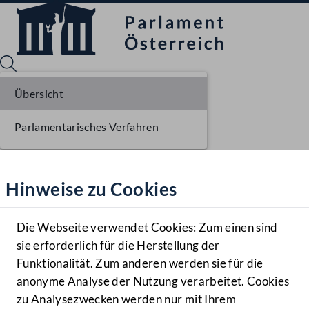
Übersicht
Parlamentarisches Verfahren
Sprache English
Mediathek
Hinweise zu Cookies
Hilfe
Benutzer
Die Webseite verwendet Cookies: Zum einen sind
Zielgruppe
sie erforderlich für die Herstellung der
Navigationsmenü öffnen
MENÜ
Funktionalität. Zum anderen werden sie für die
anonyme Analyse der Nutzung verarbeitet. Cookies
zu Analysezwecken werden nur mit Ihrem
Sprache En
Mediathek