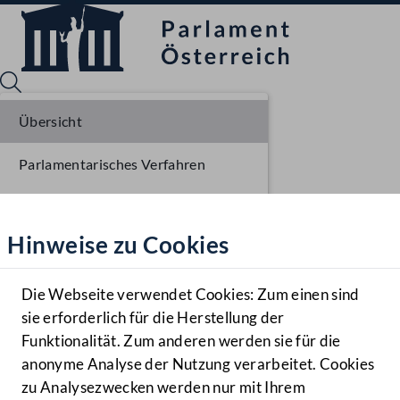
Übersicht
Parlamentarisches Verfahren
Sprache English
Mediathek
Einlangen NR
Hinweise zu Cookies
Hilfe
Ausschussberatungen NR
Benutzer
Die Webseite verwendet Cookies: Zum einen sind
Zielgruppe
sie erforderlich für die Herstellung der
Navigationsmenü öffnen
MENÜ
Funktionalität. Zum anderen werden sie für die
anonyme Analyse der Nutzung verarbeitet. Cookies
zu Analysezwecken werden nur mit Ihrem
Sprache En
Mediathek