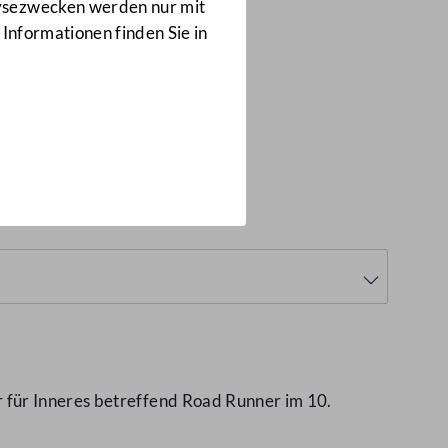
Anfragen
lysezwecken werden nur mit
19097/J
 Informationen finden Sie in
)
 für Inneres betreffend Road Runner im 10.