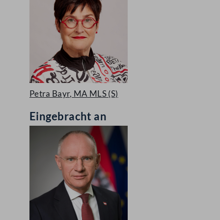
Petra Bayr, MA MLS
(S)
Eingebracht an