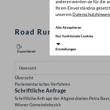
anderen werden sie für die 
Ihrem Einverständnis gesetzt.
unserem
Datenschutzhinwei
Alle Akzeptieren
Road Runner im 10. Wi
Nur funktionale Cookies
Einstellungen
Exportieren
Übersicht
Parlamentarisches Verfahren
Schriftliche Anfrage
Schriftliche Anfrage der Abgeordneten Petra Bayr
Wiener Gemeindebezirk