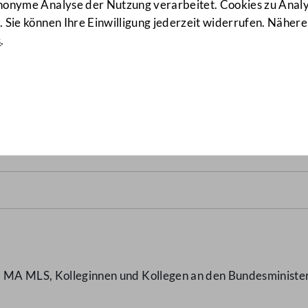
anonyme Analyse der Nutzung verarbeitet. Cookies zu Ana
 Sie können Ihre Einwilligung jederzeit widerrufen. Nähere
s
.
ener Gemeindebezirk
(19097/J
, MA MLS, Kolleginnen und Kollegen an den Bundesminister