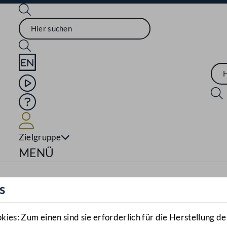
Sprache English
Mediathek
Hilfe
Benutzer
Zielgruppe
Navigationsmenü öffnen
MENÜ
s
es: Zum einen sind sie erforderlich für die Herstellung de