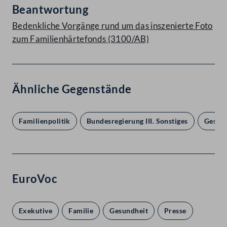
Beantwortung
Bedenkliche Vorgänge rund um das inszenierte Foto
zum Familienhärtefonds (3100/AB)
Ähnliche Gegenstände
Familienpolitik
Bundesregierung III. Sonstiges
Gesun
EuroVoc
Exekutive
Familie
Gesundheit
Presse