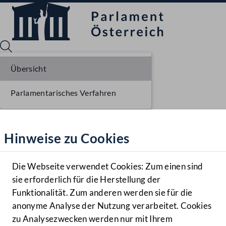
Übersicht
Parlamentarisches Verfahren
Sprache English
Mediathek
Hinweise zu Cookies
Hilfe
Benutzer
Die Webseite verwendet Cookies: Zum einen sind
Zielgruppe
sie erforderlich für die Herstellung der
Navigationsmenü öffnen
MENÜ
Funktionalität. Zum anderen werden sie für die
anonyme Analyse der Nutzung verarbeitet. Cookies
zu Analysezwecken werden nur mit Ihrem
Sprache En
Mediathek