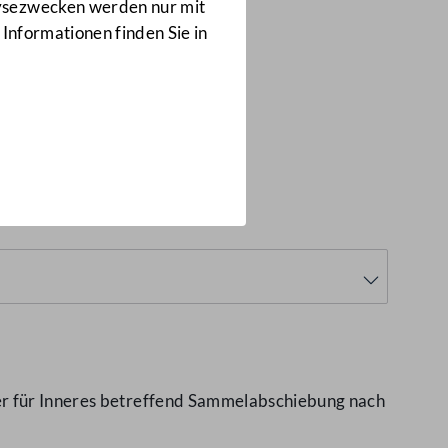
Anfragen
lysezwecken werden nur mit
4661/J
 Informationen finden Sie in
20
(4661/J)
ter für Inneres betreffend Sammelabschiebung nach