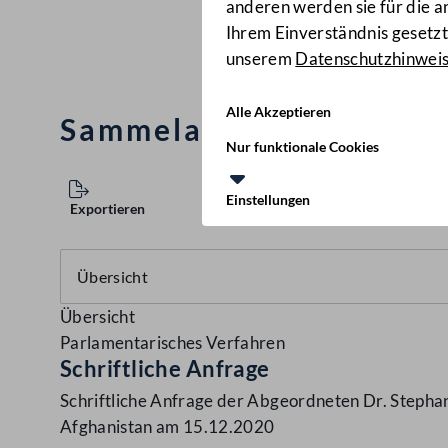
anderen werden sie für die 
Ihrem Einverständnis gesetzt.
unserem
Datenschutzhinwei
Alle Akzeptieren
Sammelabschiebung nac
Nur funktionale Cookies
Einstellungen
Exportieren
Übersicht
Parlamentarisches Verfahren
Schriftliche Anfrage
Schriftliche Anfrage der Abgeordneten Dr. Stepha
Afghanistan am 15.12.2020