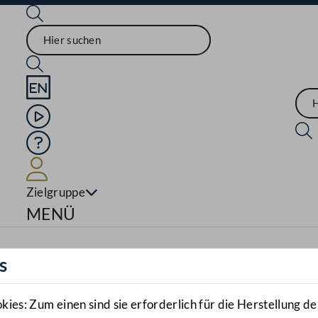
Sprache English
Mediathek
Hilfe
Benutzer
Zielgruppe
Navigationsmenü öffnen
MENÜ
s
es: Zum einen sind sie erforderlich für die Herstellung de