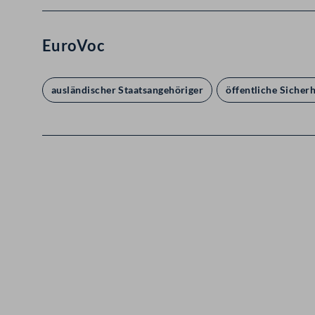
EuroVoc
ausländischer Staatsangehöriger
öffentliche Sicherh
Kontakt