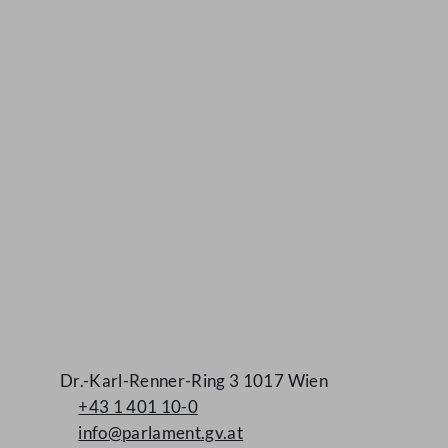
Kontakt
Dr.-Karl-Renner-Ring 3 1017 Wien
+43 1 401 10-0
info@parlament.gv.at