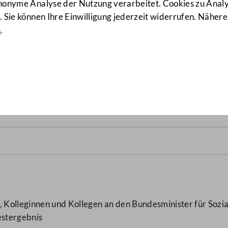
anonyme Analyse der Nutzung verarbeitet. Cookies zu Ana
 Sie können Ihre Einwilligung jederzeit widerrufen. Nähere
s
.
z negativem Testergebnis
(
, Kolleginnen und Kollegen an den Bundesminister für Soz
estergebnis