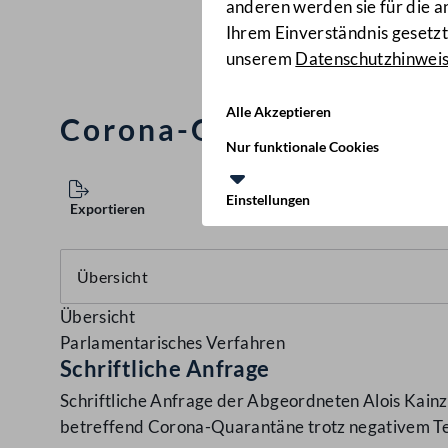
anderen werden sie für die 
Ihrem Einverständnis gesetzt.
unserem
Datenschutzhinwei
Alle Akzeptieren
Corona-Quarantäne trot
Nur funktionale Cookies
Einstellungen
Exportieren
Übersicht
Parlamentarisches Verfahren
Schriftliche Anfrage
Schriftliche Anfrage der Abgeordneten Alois Kainz
betreffend Corona-Quarantäne trotz negativem T