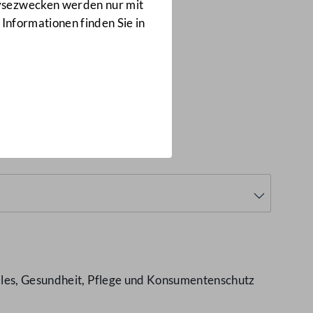
Anfragen
lysezwecken werden nur mit
6249/J
 Informationen finden Sie in
6249/J)
iales, Gesundheit, Pflege und Konsumentenschutz