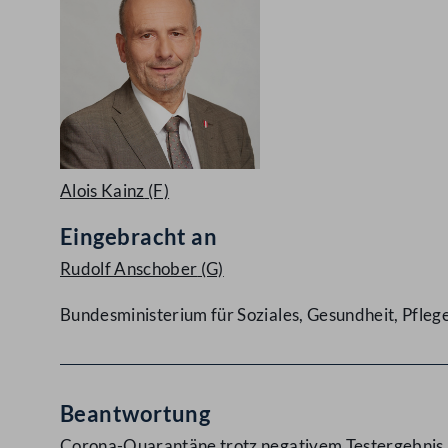
Alois Kainz
(F)
Eingebracht an
Rudolf Anschober
(G)
Bundesministerium für Soziales, Gesundheit, Pfle
Beantwortung
Corona-Quarantäne trotz negativem Testergebnis