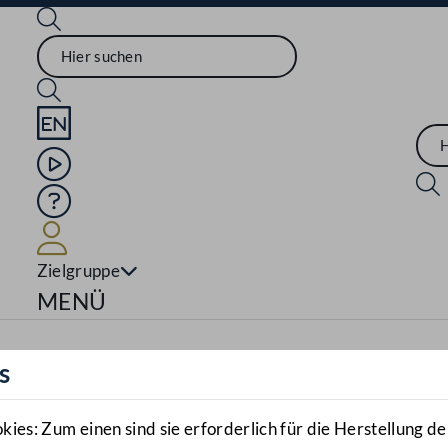
Sprache English
Mediathek
Hilfe
Benutzer
Zielgruppe
Navigationsmenü öffnen
MENÜ
s
es: Zum einen sind sie erforderlich für die Herstellung de