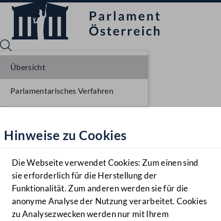
Übersicht
Parlamentarisches Verfahren
Sprache English
Mediathek
Hinweise zu Cookies
Hilfe
Benutzer
Die Webseite verwendet Cookies: Zum einen sind
Zielgruppe
sie erforderlich für die Herstellung der
Navigationsmenü öffnen
MENÜ
Funktionalität. Zum anderen werden sie für die
anonyme Analyse der Nutzung verarbeitet. Cookies
zu Analysezwecken werden nur mit Ihrem
Sprache En
Mediathek