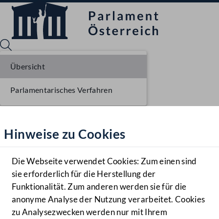
Übersicht
Parlamentarisches Verfahren
Sprache English
Mediathek
Hinweise zu Cookies
Hilfe
Benutzer
Die Webseite verwendet Cookies: Zum einen sind
Zielgruppe
sie erforderlich für die Herstellung der
Navigationsmenü öffnen
MENÜ
Funktionalität. Zum anderen werden sie für die
anonyme Analyse der Nutzung verarbeitet. Cookies
zu Analysezwecken werden nur mit Ihrem
Sprache En
Mediathek