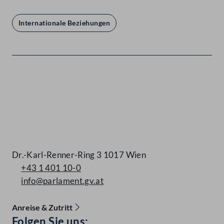
Internationale Beziehungen
Kontakt
Dr.-Karl-Renner-Ring 3 1017 Wien
+43 1 401 10-0
info@parlament.gv.at
Anreise & Zutritt
Accessibility Menu anzeigen
Folgen Sie uns: