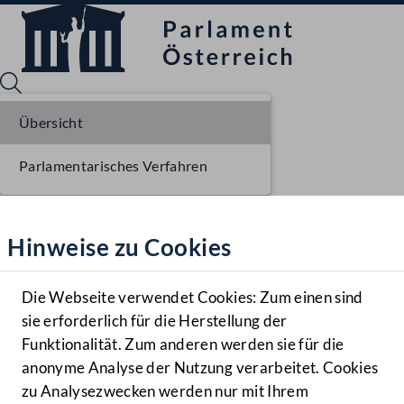
Übersicht
Parlamentarisches Verfahren
Sprache English
Mediathek
Hinweise zu Cookies
Hilfe
Benutzer
Die Webseite verwendet Cookies: Zum einen sind
Zielgruppe
sie erforderlich für die Herstellung der
Navigationsmenü öffnen
MENÜ
Funktionalität. Zum anderen werden sie für die
anonyme Analyse der Nutzung verarbeitet. Cookies
zu Analysezwecken werden nur mit Ihrem
Sprache En
Mediathek