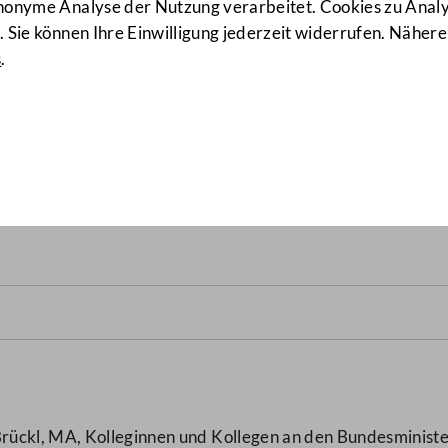
anonyme Analyse der Nutzung verarbeitet. Cookies zu Ana
 Sie können Ihre Einwilligung jederzeit widerrufen. Nähere
s
.
 von einer verpflichtenden
ung der Bildungsdirektion 
ückl, MA, Kolleginnen und Kollegen an den Bundesminister