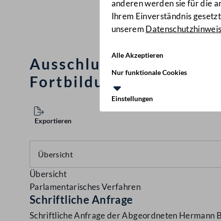
anderen werden sie für die 
Ihrem Einverständnis gesetzt.
unserem
Datenschutzhinwei
Alle Akzeptieren
Ausschluss Ungeimpfter
Nur funktionale Cookies
Fortbildungsveranstalt
Einstellungen
Exportieren
Übersicht
Parlamentarisches Verfahren
Schriftliche Anfrage
Schriftliche Anfrage der Abgeordneten Hermann Br