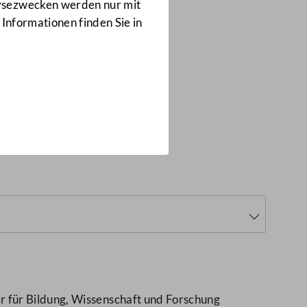
Anfragen
lysezwecken werden nur mit
8658/J
 Informationen finden Sie in
NÖ
(8658/J)
 für Bildung, Wissenschaft und Forschung