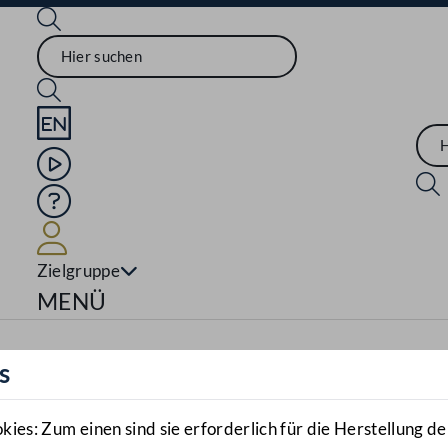
Sprache English
Mediathek
Hilfe
Benutzer
Zielgruppe
Navigationsmenü öffnen
MENÜ
s
es: Zum einen sind sie erforderlich für die Herstellung de