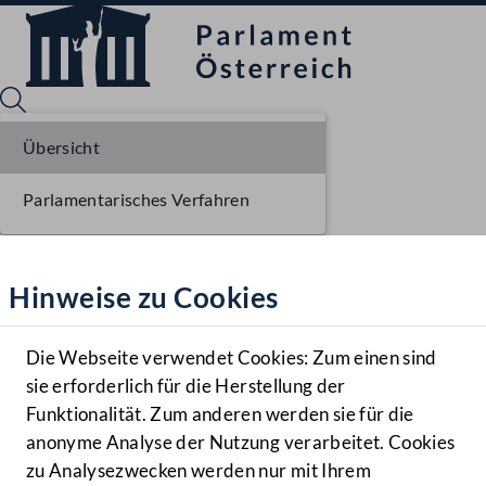
Übersicht
Parlamentarisches Verfahren
Sprache English
Mediathek
Hinweise zu Cookies
Hilfe
Benutzer
Die Webseite verwendet Cookies: Zum einen sind
Zielgruppe
sie erforderlich für die Herstellung der
Navigationsmenü öffnen
MENÜ
Funktionalität. Zum anderen werden sie für die
anonyme Analyse der Nutzung verarbeitet. Cookies
zu Analysezwecken werden nur mit Ihrem
Sprache En
Mediathek