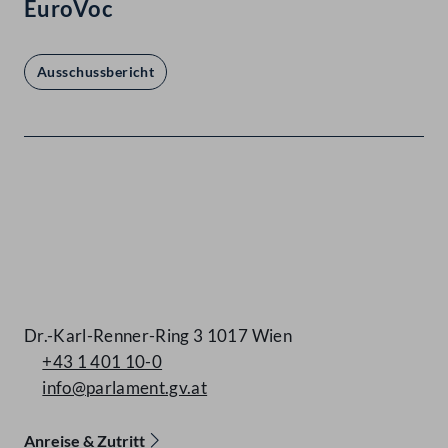
EuroVoc
Ausschussbericht
Kontakt
Dr.-Karl-Renner-Ring 3 1017 Wien
+43 1 401 10-0
info@parlament.gv.at
Anreise & Zutritt