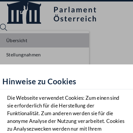
Übersicht
Stellungnahmen
Sprache English
Mediathek
Parlamentarisches Verfahren
Hinweise zu Cookies
Hilfe
Benutzer
Die Webseite verwendet Cookies: Zum einen sind
Zielgruppe
sie erforderlich für die Herstellung der
Navigationsmenü öffnen
MENÜ
Funktionalität. Zum anderen werden sie für die
anonyme Analyse der Nutzung verarbeitet. Cookies
zu Analysezwecken werden nur mit Ihrem
Sprache En
Mediathek