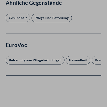
Ähnliche Gegenstände
Gesundheit
Pflege und Betreuung
EuroVoc
Betreuung von Pflegebedürftigen
Gesundheit
Kranke
Kontakt