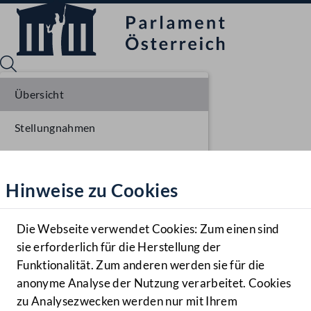
Übersicht
Stellungnahmen
Sprache English
Mediathek
Parlamentarisches Verfahren
Hinweise zu Cookies
Hilfe
Benutzer
Die Webseite verwendet Cookies: Zum einen sind
Zielgruppe
sie erforderlich für die Herstellung der
Navigationsmenü öffnen
MENÜ
Funktionalität. Zum anderen werden sie für die
anonyme Analyse der Nutzung verarbeitet. Cookies
zu Analysezwecken werden nur mit Ihrem
Sprache En
Mediathek