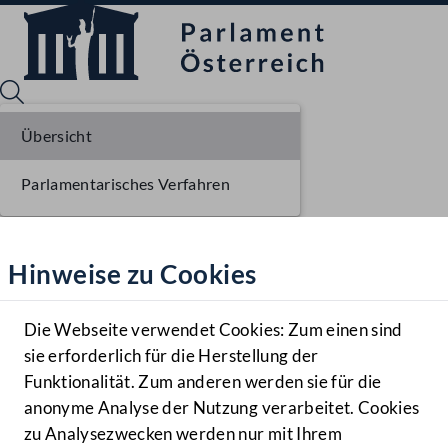
Übersicht
Parlamentarisches Verfahren
Sprache English
Mediathek
Hinweise zu Cookies
Hilfe
Benutzer
Die Webseite verwendet Cookies: Zum einen sind
Zielgruppe
sie erforderlich für die Herstellung der
Navigationsmenü öffnen
MENÜ
Funktionalität. Zum anderen werden sie für die
anonyme Analyse der Nutzung verarbeitet. Cookies
zu Analysezwecken werden nur mit Ihrem
Sprache En
Mediathek