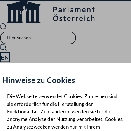
Sprache English
Mediathek
Hinweise zu Cookies
Hilfe
Benutzer
Die Webseite verwendet Cookies: Zum einen sind
Zielgruppe
sie erforderlich für die Herstellung der
Navigationsmenü öffnen
MENÜ
Funktionalität. Zum anderen werden sie für die
anonyme Analyse der Nutzung verarbeitet. Cookies
zu Analysezwecken werden nur mit Ihrem
Sprache En
Mediathek