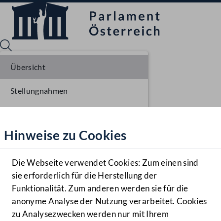
Übersicht
Stellungnahmen
Sprache English
Mediathek
Parlamentarisches Verfahren
Hinweise zu Cookies
Hilfe
Benutzer
Die Webseite verwendet Cookies: Zum einen sind
Zielgruppe
sie erforderlich für die Herstellung der
Navigationsmenü öffnen
MENÜ
Funktionalität. Zum anderen werden sie für die
anonyme Analyse der Nutzung verarbeitet. Cookies
zu Analysezwecken werden nur mit Ihrem
Sprache En
Mediathek