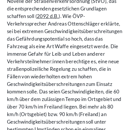
Novelle der Straßenverkehrsordnung (StVO), das
die entsprechenden gesetzlichen Grundlagen
schaffen soll (
2092 d.B.
). Wie ÖVP-
Verkehrssprecher Andreas Ottenschläger erklärte,
sei bei extremen Geschwindigkeitsüberschreitungen
das Gefährdungspotential so hoch, dass das
Fahrzeug als eine Art Waffe eingesetzt werde. Die
immense Gefahr für Leib und Leben anderer
Verkehrsteilnehmer:innen berechtige es, eine neue
straßenpolizeiliche Regelung zu schaffen, die in
Fällen von wiederholten extrem hohen
Geschwindigkeitsüberschreitungen zum Einsatz
kommen solle. Das seien Geschwindigkeiten, die 60
km/h über dem zulässigen Tempo im Ortsgebiet und
über 70 km/h im Freiland liegen. Bei mehr als 80
km/h (Ortsgebiet) bzw. 90 km/h (Freiland) an
Geschwindigkeitsüberschreitungen soll unter
bestimmten Umständen schon ein einmaliger