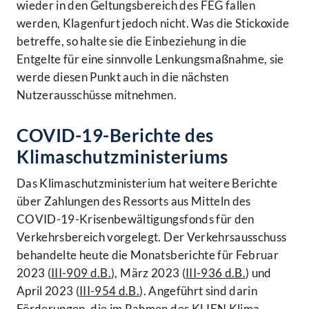
wieder in den Geltungsbereich des FEG fallen
werden, Klagenfurt jedoch nicht. Was die Stickoxide
betreffe, so halte sie die Einbeziehung in die
Entgelte für eine sinnvolle Lenkungsmaßnahme, sie
werde diesen Punkt auch in die nächsten
Nutzerausschüsse mitnehmen.
COVID-19-Berichte des
Klimaschutzministeriums
Das Klimaschutzministerium hat weitere Berichte
über Zahlungen des Ressorts aus Mitteln des
COVID-19-Krisenbewältigungsfonds für den
Verkehrsbereich vorgelegt. Der Verkehrsausschuss
behandelte heute die Monatsberichte für Februar
2023 (
III-909 d.B.
), März 2023 (
III-936 d.B.
) und
April 2023 (
III-954 d.B.
). Angeführt sind darin
Förderungen, die im Rahmen des KLIEN Klima-