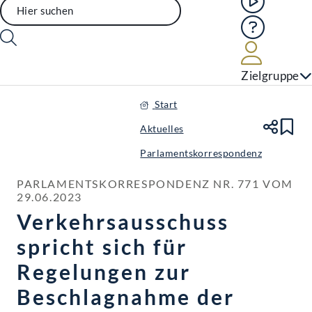
Hilfe
Benutze
Zielgruppe
Start
Aktuelles
Te
Le
Parlamentskorrespondenz
PARLAMENTSKORRESPONDENZ NR. 771 VOM 
29.06.2023
Verkehrsausschuss
spricht sich für
Regelungen zur
Beschlagnahme der