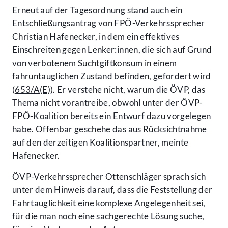
Erneut auf der Tagesordnung stand auch ein
Entschließungsantrag von FPÖ-Verkehrssprecher
Christian Hafenecker, in dem ein effektives
Einschreiten gegen Lenker:innen, die sich auf Grund
von verbotenem Suchtgiftkonsum in einem
fahruntauglichen Zustand befinden, gefordert wird
(
653/A(E)
). Er verstehe nicht, warum die ÖVP, das
Thema nicht vorantreibe, obwohl unter der ÖVP-
FPÖ-Koalition bereits ein Entwurf dazu vorgelegen
habe. Offenbar geschehe das aus Rücksichtnahme
auf den derzeitigen Koalitionspartner, meinte
Hafenecker.
ÖVP-Verkehrssprecher Ottenschläger sprach sich
unter dem Hinweis darauf, dass die Feststellung der
Fahrtauglichkeit eine komplexe Angelegenheit sei,
für die man noch eine sachgerechte Lösung suche,