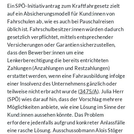
Ein SPÖ-Initiativantrag zum Kraftfahrgesetz zielt
auf ein Absicherungsmodell für Kund:innen von
Fahrschulen ab, wie es auch bei Pauschalreisen
üblich ist. Fahrschulbesitzer:innen würden dadurch
gesetzlich verpflichtet, mittels entsprechender
Versicherungen oder Garantien sicherzustellen,
dass den Bewerber:innen um eine
Lenkerberechtigung die bereits entrichteten
Zahlungen (Anzahlungen und Restzahlungen)
erstattet werden, wenn eine Fahrausbildung infolge
einer Insolvenz des Unternehmens gänzlich oder
teilweise nicht erbracht wurde (
3475/A
). Julia Herr
(SPÖ) wies darauf hin, dass der Vorschlag mehrere
Möglichkeiten anbiete, wie eine Lösung im Sinne der
Kund:innen aussehen könnte. Das Problem
erfordere jedenfalls aufgrund konkreter Anlassfälle
eine rasche Lösung. Ausschussobmann Alois Stöger