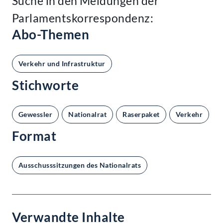
Suche in den Meldungen der
Parlamentskorrespondenz:
Abo-Themen
Verkehr und Infrastruktur
Stichworte
Gewessler
Nationalrat
Raserpaket
Verkehr
V
Format
Ausschusssitzungen des Nationalrats
Verwandte Inhalte