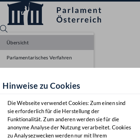
Übersicht
Parlamentarisches Verfahren
Sprache English
Mediathek
Einlangen NR
Hinweise zu Cookies
Hilfe
Ausschussberatungen NR
Benutzer
Die Webseite verwendet Cookies: Zum einen sind
Zielgruppe
sie erforderlich für die Herstellung der
Navigationsmenü öffnen
MENÜ
Funktionalität. Zum anderen werden sie für die
anonyme Analyse der Nutzung verarbeitet. Cookies
zu Analysezwecken werden nur mit Ihrem
Sprache En
Mediathek