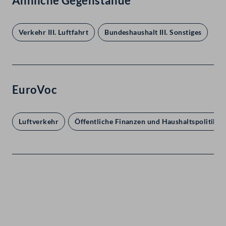
Ähnliche Gegenstände
Verkehr III. Luftfahrt
Bundeshaushalt III. Sonstiges
EuroVoc
Luftverkehr
Öffentliche Finanzen und Haushaltspolitik
Kontakt