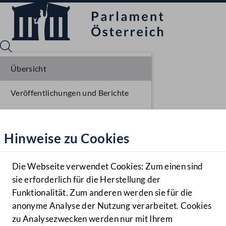
Übersicht
Veröffentlichungen und Berichte
Sprache English
Mediathek
Verhandlungsgegenstände
Hinweise zu Cookies
Hilfe
Parlamentarisches Verfahren
Benutzer
Die Webseite verwendet Cookies: Zum einen sind
Zielgruppe
sie erforderlich für die Herstellung der
Navigationsmenü öffnen
MENÜ
Funktionalität. Zum anderen werden sie für die
anonyme Analyse der Nutzung verarbeitet. Cookies
zu Analysezwecken werden nur mit Ihrem
Sprache En
Mediathek