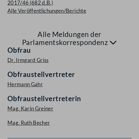
2017/46 (682 d.B.)
Alle Veröffentlichungen/Berichte
Alle Meldungen der
Aufkl
Parlamentskorrespondenz
Obfrau
Dr. Irmgard Griss
Obfraustellvertreter
Hermann Gahr
Obfraustellvertreterin
Mag. Karin Greiner
Mag. Ruth Becher