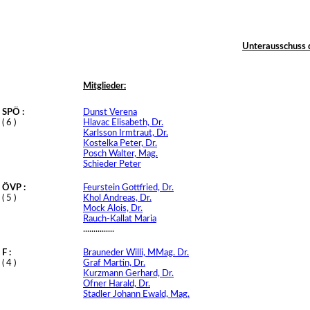
Unterausschuss 
Mitglieder:
SPÖ :
Dunst Verena
( 6 )
Hlavac Elisabeth, Dr.
Karlsson Irmtraut, Dr.
Kostelka Peter, Dr.
Posch Walter, Mag.
Schieder Peter
ÖVP :
Feurstein Gottfried, Dr.
( 5 )
Khol Andreas, Dr.
Mock Alois, Dr.
Rauch-Kallat Maria
...............
F :
Brauneder Willi, MMag. Dr.
( 4 )
Graf Martin, Dr.
Kurzmann Gerhard, Dr.
Ofner Harald, Dr.
Stadler Johann Ewald, Mag.