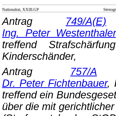
Nationalrat, XXIII.GP
Stenogr
Antrag
749/A(E)
d
Ing. Peter Westenthaler
treffend Strafschärfu
Kinderschänder,
Antrag
757/A
d
Dr. Peter Fichtenbauer
,
treffend ein Bundesgese
über die mit gerichtlich