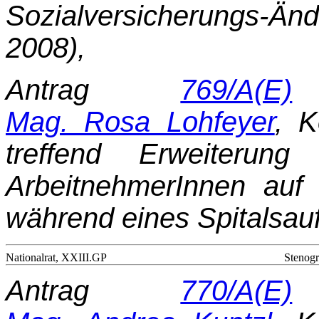
Sozialversicherungs-
2008),
Antrag
769/A(E)
d
Mag. Rosa Lohfeyer
, K
treffend Erweiterung 
ArbeitnehmerInnen auf 
während eines Spitalsauf
Nationalrat, XXIII.GP
Stenogr
Antrag
770/A(E)
d