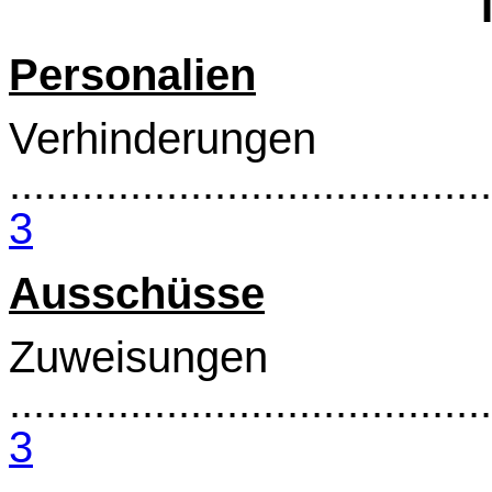
Personalien
Verhinderungen
........................................
3
Ausschüsse
Zuweisungen
........................................
3