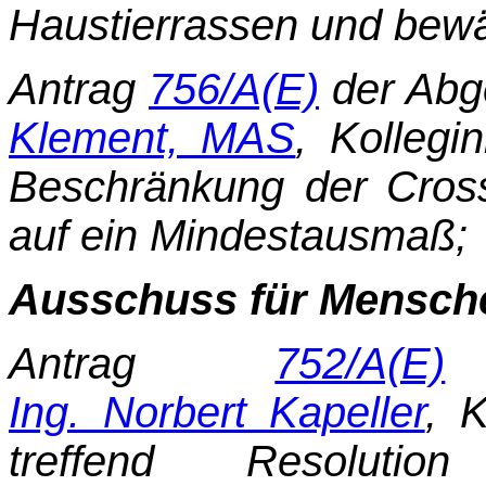
Haustierrassen und be­w
Antrag
756/A(E)
der Abg
Klement, MAS
, Kollegi
Beschränkung der Cro
auf ein Min­destausmaß;
Ausschuss für Mensch
Antrag
752/A(E)
d
Ing. Norbert Kapeller
, 
treffend Resolutio