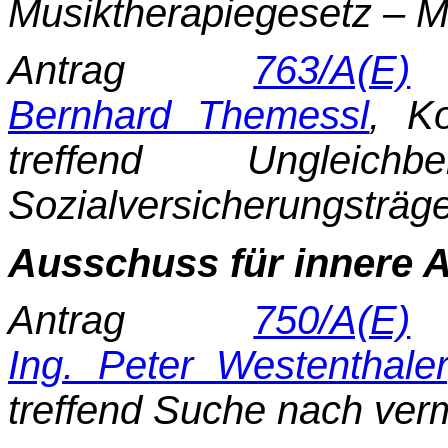
Musiktherapiegesetz – M
Antrag
763/A(E)
d
Bernhard Themessl
, K
treffend Ungleic
Sozialversicherungsträge
Ausschuss für innere 
Antrag
750/A(E)
d
Ing. Peter Westenthaler
treffend Suche nach ver