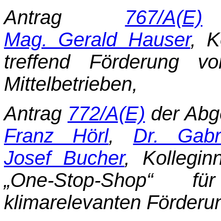
Antrag
767/A(E)
d
Mag. Gerald Hauser
, K
treffend Förderung vo
Mittelbetrieben,
Antrag
772/A(E)
der Abg
Franz Hörl
,
Dr. Gabr
Josef Bucher
, Kollegin
„One-Stop-Shop“ fü
klimarelevanten Förderu