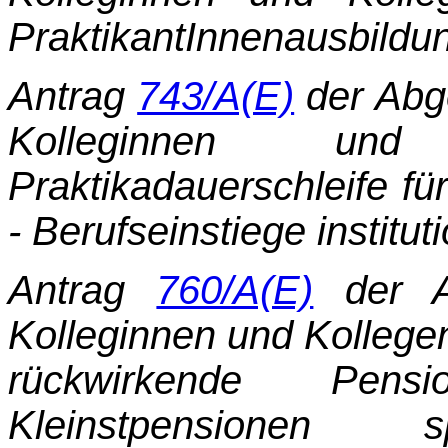
PraktikantInnenausbildu
Antrag
743/A(E)
der Abg
Kolleginnen und 
Praktikadauerschleife f
- Berufseinstiege insti­tut
Antrag
760/A(E)
der A
Kolleginnen und Kollegen
rückwirkende Pens
Kleinstpensionen