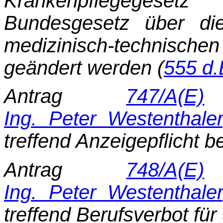
Krankenpflegege­s
Bundesgesetz über di
medizi­nisch-technis
geändert werden (
555 d.
Antrag
747/A(E)
d
Ing. Peter Westenthaler
treffend Anzeigepflicht 
Antrag
748/A(E)
d
Ing. Peter Westenthaler
treffend Berufsverbot fü