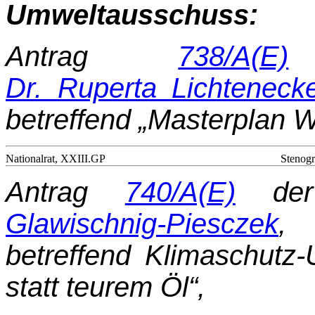
Umweltausschuss:
Antrag
738/A(E)
d
Dr. Ruperta Lichteneck
betreffend „Masterplan W
Nationalrat, XXIII.GP
Stenogr
Antrag
740/A(E)
der
Glawischnig-Piesczek
, 
betreffend Klimaschutz
statt teurem Öl“,