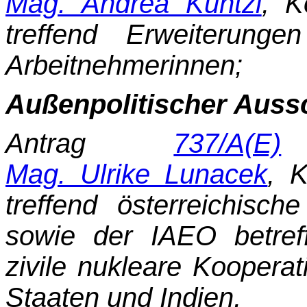
Mag. Andrea Kuntzl
, K
treffend Erweiterungen
Arbeitnehmerinnen;
Außenpolitischer Auss
Antrag
737/A(E)
d
Mag. Ulrike Lunacek
, 
treffend österreichis
sowie der IAEO betref
zivile nukleare Koopera
Staaten und In­dien,