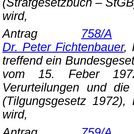
(Strafgesetzbuch – StGB
wird,
Antrag
758/A
d
Dr. Peter Fichtenbauer
,
treffend ein Bundesgese
vom 15. Feber 197
Verurteilungen und di
(Tilgungsgesetz 1972),
wird,
Antrag
759/A
d