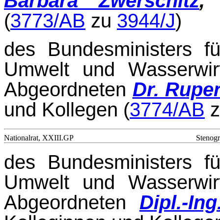
Barbara Zwerschitz
,
K
(
3773/AB
zu
3944/J
)
des Bundesministers fü
Umwelt und Wasserwirt
Abgeordneten
Dr. Ruper
und Kollegen (
3774/AB
Nationalrat, XXIII.GP
Stenogr
des Bundesministers fü
Umwelt und Wasserwirt
Abgeordneten
Dipl.-In