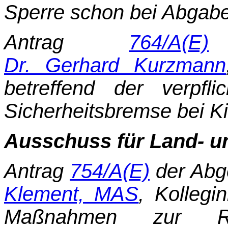
Sperre schon bei Abgab
Antrag
764/A(E)
d
Dr. Gerhard Kurzmann
betreffend der verpfl
Sicherheitsbremse bei K
Ausschuss für Land- un
Antrag
754/A(E)
der Abg
Klement, MAS
, Kollegi
Maßnahmen zur Re