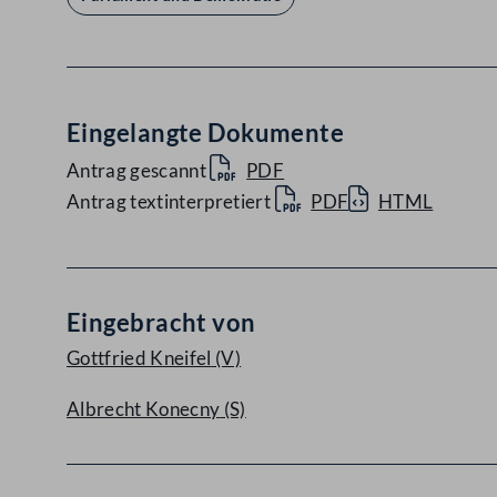
Eingelangte Dokumente
Antrag gescannt
PDF
Antrag textinterpretiert
PDF
HTML
Eingebracht von
Gottfried Kneifel
(V)
Albrecht Konecny
(S)