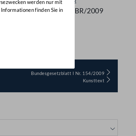
Antrag - BR
lysezwecken werden nur mit
179/A-BR/2009
 Informationen finden Sie in
A-BR/2009)
Bundesgesetzblatt I Nr. 154/2009
Kunsttext