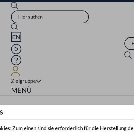
Sprache English
Mediathek
Hilfe
Benutzer
Zielgruppe
Navigationsmenü öffnen
MENÜ
s
es: Zum einen sind sie erforderlich für die Herstellung de