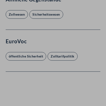
Zollwesen
Sicherheitswesen
EuroVoc
öffentliche Sicherheit
Zolltarifpolitik
Kontakt