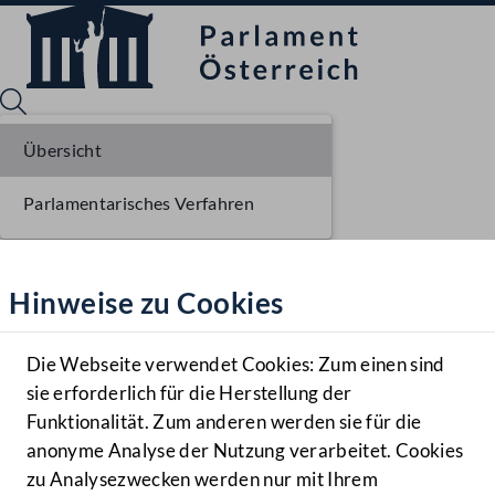
Übersicht
Parlamentarisches Verfahren
Sprache English
Mediathek
Hinweise zu Cookies
Hilfe
Benutzer
Die Webseite verwendet Cookies: Zum einen sind
Zielgruppe
sie erforderlich für die Herstellung der
Navigationsmenü öffnen
MENÜ
Funktionalität. Zum anderen werden sie für die
anonyme Analyse der Nutzung verarbeitet. Cookies
zu Analysezwecken werden nur mit Ihrem
Sprache En
Mediathek