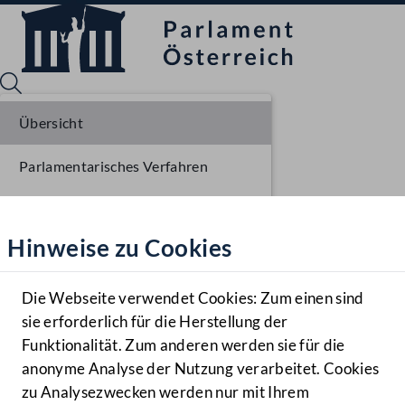
Übersicht
Parlamentarisches Verfahren
Sprache English
Mediathek
Liste der Rednerinnen und Redner
Hinweise zu Cookies
Hilfe
Benutzer
Die Webseite verwendet Cookies: Zum einen sind
Zielgruppe
sie erforderlich für die Herstellung der
Navigationsmenü öffnen
MENÜ
Funktionalität. Zum anderen werden sie für die
anonyme Analyse der Nutzung verarbeitet. Cookies
zu Analysezwecken werden nur mit Ihrem
Sprache En
Mediathek