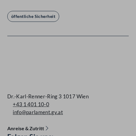
öffentliche Sicherheit
Kontakt
Dr.-Karl-Renner-Ring 3 1017 Wien
+43 1 401 10-0
info@parlament.gv.at
Anreise & Zutritt