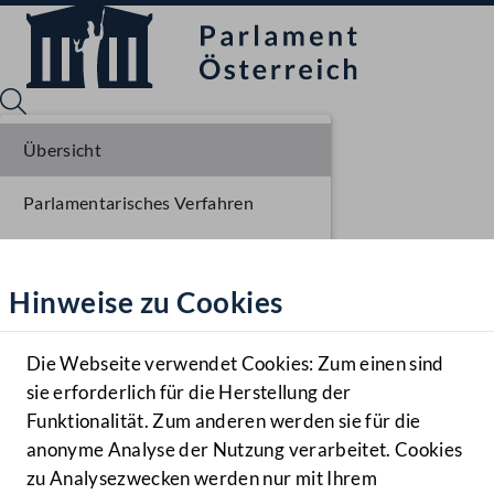
Übersicht
Parlamentarisches Verfahren
Sprache English
Mediathek
Einbringung NR
Hinweise zu Cookies
Hilfe
Ausschussberatungen NR
Benutzer
Die Webseite verwendet Cookies: Zum einen sind
Zielgruppe
sie erforderlich für die Herstellung der
Navigationsmenü öffnen
MENÜ
Funktionalität. Zum anderen werden sie für die
anonyme Analyse der Nutzung verarbeitet. Cookies
zu Analysezwecken werden nur mit Ihrem
Sprache En
Mediathek