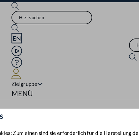
Sprache English
Mediathek
Hilfe
Benutzer
Zielgruppe
Navigationsmenü öffnen
MENÜ
s
es: Zum einen sind sie erforderlich für die Herstellung de