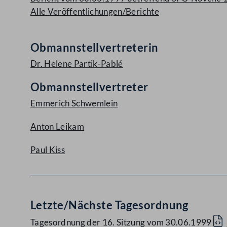
Alle Veröffentlichungen/Berichte
Obmannstellvertreterin
Dr. Helene Partik-Pablé
Obmannstellvertreter
Emmerich Schwemlein
Anton Leikam
Paul Kiss
Letzte/Nächste Tagesordnung
Tagesordnung der 16. Sitzung vom 30.06.1999