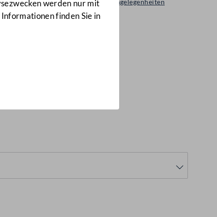
Ausschuss für Innere Angelegenheiten
lysezwecken werden nur mit
1/A-IA
 Informationen finden Sie in
von 15.01.1996 bis