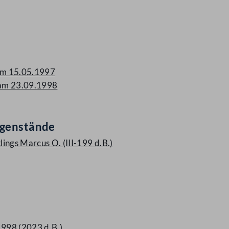
am 15.05.1997
 am 23.09.1998
egenstände
ings Marcus O. (III-199 d.B.)
998 (2023 d.B.)