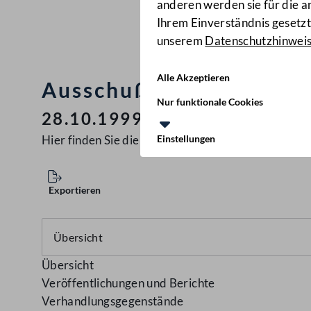
anderen werden sie für die 
Ihrem Einverständnis gesetzt.
unserem
Datenschutzhinwei
Alle Akzeptieren
Ausschuß für innere An
Nur funktionale Cookies
28.10.1999
Hier finden Sie die aktuellen
Einstellungen
Ausschüsse
Exportieren
Übersicht
Veröffentlichungen und Berichte
Verhandlungsgegenstände