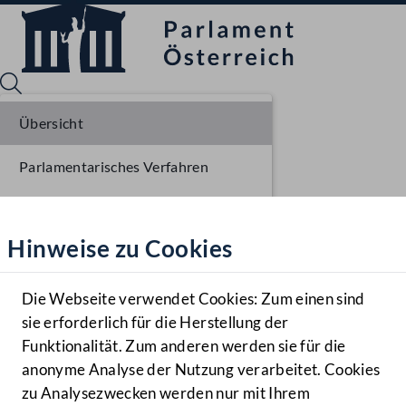
Übersicht
Parlamentarisches Verfahren
Sprache English
Mediathek
Einlangen NR
Hinweise zu Cookies
Hilfe
Ausschussberatungen NR
Benutzer
Plenarberatungen NR
Die Webseite verwendet Cookies: Zum einen sind
Zielgruppe
sie erforderlich für die Herstellung der
Navigationsmenü öffnen
MENÜ
Einlangen BR
Funktionalität. Zum anderen werden sie für die
anonyme Analyse der Nutzung verarbeitet. Cookies
Ausschussberatungen BR
zu Analysezwecken werden nur mit Ihrem
Sprache En
Mediathek