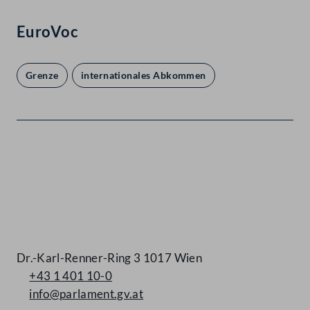
EuroVoc
Grenze
internationales Abkommen
Kontakt
Dr.-Karl-Renner-Ring 3 1017 Wien
+43 1 401 10-0
info@parlament.gv.at