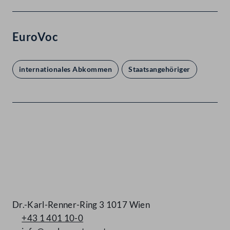
EuroVoc
internationales Abkommen
Staatsangehöriger
Kontakt
Dr.-Karl-Renner-Ring 3 1017 Wien
+43 1 401 10-0