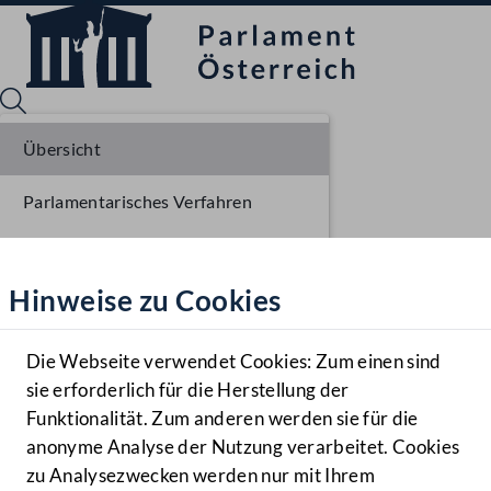
Übersicht
Parlamentarisches Verfahren
Sprache English
Mediathek
Einlangen NR
Hinweise zu Cookies
Hilfe
Ausschussberatungen NR
Benutzer
Plenarberatungen NR
Die Webseite verwendet Cookies: Zum einen sind
Zielgruppe
sie erforderlich für die Herstellung der
Navigationsmenü öffnen
MENÜ
Einlangen BR
Funktionalität. Zum anderen werden sie für die
anonyme Analyse der Nutzung verarbeitet. Cookies
Ausschussberatungen BR
zu Analysezwecken werden nur mit Ihrem
Sprache En
Mediathek