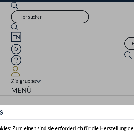
Sprache English
Mediathek
Hilfe
Benutzer
Zielgruppe
Navigationsmenü öffnen
MENÜ
s
es: Zum einen sind sie erforderlich für die Herstellung de