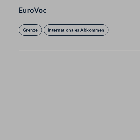
EuroVoc
Grenze
internationales Abkommen
Kontakt