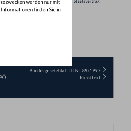
Regierungsvorlage: Staatsvertrag
lysezwecken werden nur mit
496 d.B.
 Informationen finden Sie in
chengen
(496 d.B.)
Bundesgesetzblatt III Nr. 89/1997
SPÖ,
Kunsttext