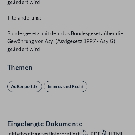
geändert wird
Titeländerung:
Bundesgesetz, mit dem das Bundesgesetz über die
Gewährung von Asyl (Asylgesetz 1997 - AsylG)
geändert wird
Themen
Außenpolitik
Inneres und Recht
Eingelangte Dokumente
Initiativantrag textinterpretiert
PDF
HTML