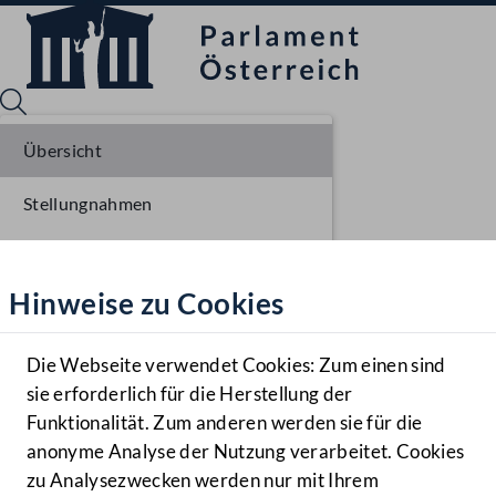
Übersicht
Stellungnahmen
Sprache English
Mediathek
Parlamentarisches Verfahren
Hinweise zu Cookies
Hilfe
Einbringung NR
Benutzer
Ausschussberatungen NR
Die Webseite verwendet Cookies: Zum einen sind
Zielgruppe
sie erforderlich für die Herstellung der
Navigationsmenü öffnen
MENÜ
Plenarberatungen NR
Funktionalität. Zum anderen werden sie für die
anonyme Analyse der Nutzung verarbeitet. Cookies
Einlangen BR
zu Analysezwecken werden nur mit Ihrem
Sprache En
Mediathek