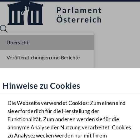
Übersicht
Veröffentlichungen und Berichte
Sprache English
Mediathek
Verhandlungsgegenstände
Hinweise zu Cookies
Hilfe
Parlamentarisches Verfahren
Benutzer
Beschlüsse
Die Webseite verwendet Cookies: Zum einen sind
Zielgruppe
sie erforderlich für die Herstellung der
Navigationsmenü öffnen
MENÜ
Funktionalität. Zum anderen werden sie für die
anonyme Analyse der Nutzung verarbeitet. Cookies
zu Analysezwecken werden nur mit Ihrem
Sprache En
Mediathek