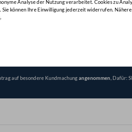
anonyme Analyse der Nutzung verarbeitet. Cookies zu Ana
 Sie können Ihre Einwilligung jederzeit widerrufen. Nähere
s
.
hengen
(501 d.B. und Zu 501 d.B.
 Antrag auf besondere Kundmachung
angenommen
, Dafür: 