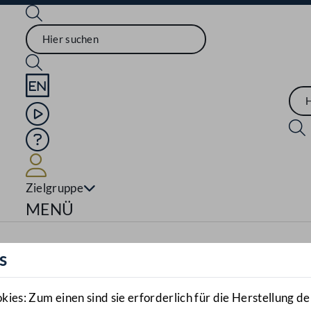
Sprache English
Mediathek
Hilfe
Benutzer
Zielgruppe
Navigationsmenü öffnen
MENÜ
s
es: Zum einen sind sie erforderlich für die Herstellung de