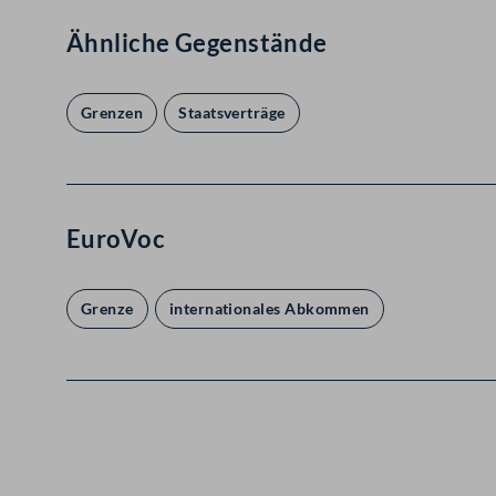
Ähnliche Gegenstände
Grenzen
Staatsverträge
EuroVoc
Grenze
internationales Abkommen
Kontakt