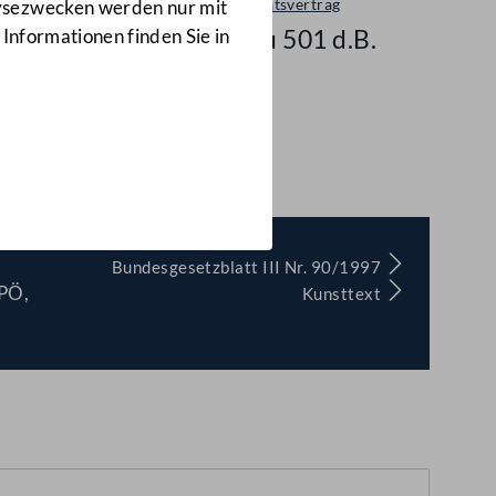
Regierungsvorlage: Staatsvertrag
lysezwecken werden nur mit
501 d.B. und Zu 501 d.B.
 Informationen finden Sie in
)
Bundesgesetzblatt III Nr. 90/1997
SPÖ,
Kunsttext