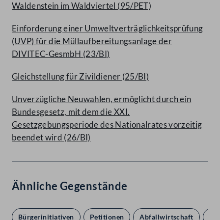
Waldenstein im Waldviertel (95/PET)
Einforderung einer Umweltverträglichkeitsprüfung
(UVP) für die Müllaufbereitungsanlage der
DIVITEC-GesmbH (23/BI)
Gleichstellung für Zivildiener (25/BI)
Unverzügliche Neuwahlen, ermöglicht durch ein
Bundesgesetz, mit dem die XXI.
Gesetzgebungsperiode des Nationalrates vorzeitig
beendet wird (26/BI)
Ähnliche Gegenstände
Bürgerinitiativen
Petitionen
Abfallwirtschaft
Bu