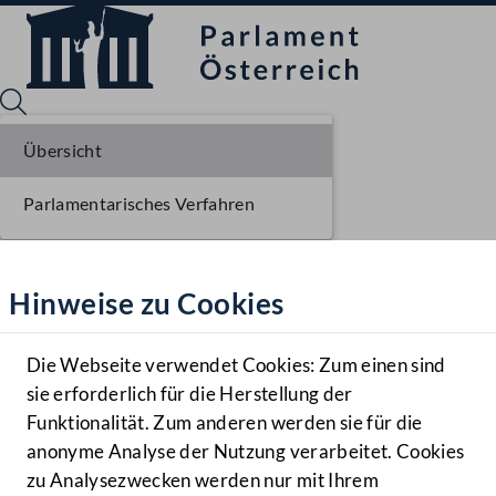
Übersicht
Parlamentarisches Verfahren
Sprache English
Mediathek
Hinweise zu Cookies
Hilfe
Benutzer
Die Webseite verwendet Cookies: Zum einen sind
Zielgruppe
sie erforderlich für die Herstellung der
Navigationsmenü öffnen
MENÜ
Funktionalität. Zum anderen werden sie für die
anonyme Analyse der Nutzung verarbeitet. Cookies
zu Analysezwecken werden nur mit Ihrem
Sprache En
Mediathek