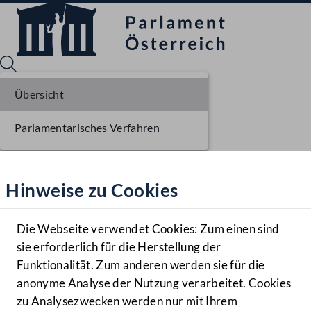
Übersicht
Parlamentarisches Verfahren
Sprache English
Mediathek
Hinweise zu Cookies
Hilfe
Benutzer
Die Webseite verwendet Cookies: Zum einen sind
Zielgruppe
sie erforderlich für die Herstellung der
Navigationsmenü öffnen
MENÜ
Funktionalität. Zum anderen werden sie für die
anonyme Analyse der Nutzung verarbeitet. Cookies
zu Analysezwecken werden nur mit Ihrem
Sprache En
Mediathek