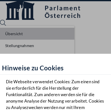
Übersicht
Stellungnahmen
Sprache English
Mediathek
Parlamentarisches Verfahren
Hinweise zu Cookies
Hilfe
Einbringung NR
Benutzer
Erste Lesung NR
Die Webseite verwendet Cookies: Zum einen sind
Zielgruppe
sie erforderlich für die Herstellung der
Navigationsmenü öffnen
MENÜ
Ausschussberatungen NR
Funktionalität. Zum anderen werden sie für die
anonyme Analyse der Nutzung verarbeitet. Cookies
zu Analysezwecken werden nur mit Ihrem
Sprache En
Mediathek