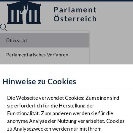
Übersicht
Parlamentarisches Verfahren
Sprache English
Mediathek
Einbringung NR
Hinweise zu Cookies
Hilfe
Ausschussberatungen NR
Benutzer
Die Webseite verwendet Cookies: Zum einen sind
Zielgruppe
sie erforderlich für die Herstellung der
Navigationsmenü öffnen
MENÜ
Funktionalität. Zum anderen werden sie für die
anonyme Analyse der Nutzung verarbeitet. Cookies
zu Analysezwecken werden nur mit Ihrem
Sprache En
Mediathek