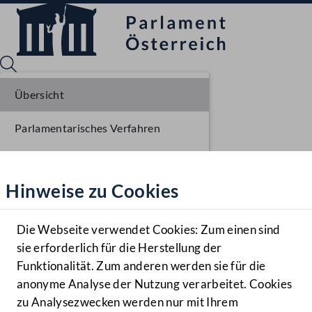
Übersicht
Parlamentarisches Verfahren
Sprache English
Mediathek
Einlangen NR
Hinweise zu Cookies
Hilfe
Plenarberatungen NR
Benutzer
Einlangen BR
Die Webseite verwendet Cookies: Zum einen sind
Zielgruppe
sie erforderlich für die Herstellung der
Navigationsmenü öffnen
MENÜ
Ausschussberatungen BR
Funktionalität. Zum anderen werden sie für die
anonyme Analyse der Nutzung verarbeitet. Cookies
Plenarberatungen BR
zu Analysezwecken werden nur mit Ihrem
Sprache En
Mediathek